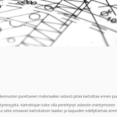
ennusten purettavien materiaalien asbesti pitää kartoittaa ennen pu
htyneisyyttä. Kartoittajan tulee olla perehtynyt asbestin esiintymiseen
ssa sekä omaavan kartoituksen laadun ja laajuuden edellyttämää ammat