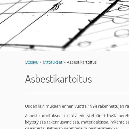
Etusivu
»
Mittaukset
»
Asbestikartoitus
Asbestikartoitus
Uuden lain mukaan ennen vuotta 1994 rakennettujen rak
Asbestikartoituksen tekijältä edellytetään riittävää pere
käytetyissä rakennusaineissa, materiaaleissa, rakentei
osaamista. Riittävän perehtyneitä ovat esimerkiksi: