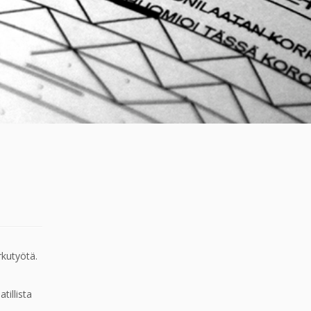
rkutyötä.
illista