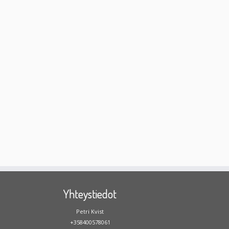
Yhteystiedot
Petri Kvist
+358400578061