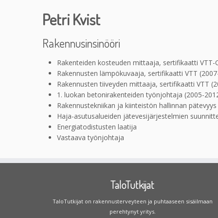
Petri Kvist
Rakennusinsinööri
Rakenteiden kosteuden mittaaja, sertifikaatti VTT
Rakennusten lämpökuvaaja, sertifikaatti VTT (2007
Rakennusten tiiveyden mittaaja, sertifikaatti VTT (
1. luokan betonirakenteiden työnjohtaja (2005-201
Rakennustekniikan ja kiinteistön hallinnan pätevyys
Haja-asutusalueiden jätevesijärjestelmien suunnitte
Energiatodistusten laatija
Vastaava työnjohtaja
TaloTutkijat
TaloTutkijat on rakennusterveyteen ja puhtaaseen sisäilmaan
perehtynyt yritys.