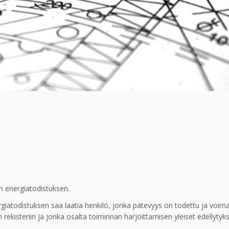
n energiatodistuksen.
giatodistuksen saa laatia henkilö, jonka pätevyys on todettu ja voim
n rekisteriin ja jonka osalta toiminnan harjoittamisen yleiset edellytyk