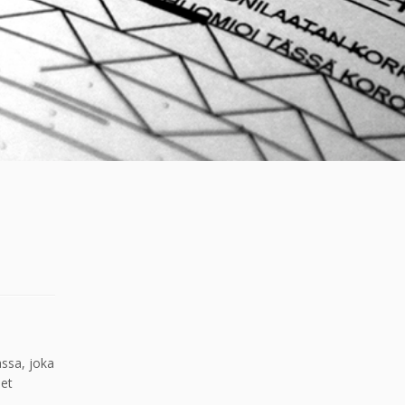
assa, joka
set